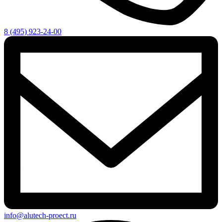
8 (495) 923-24-00
info@alutech-proect.ru