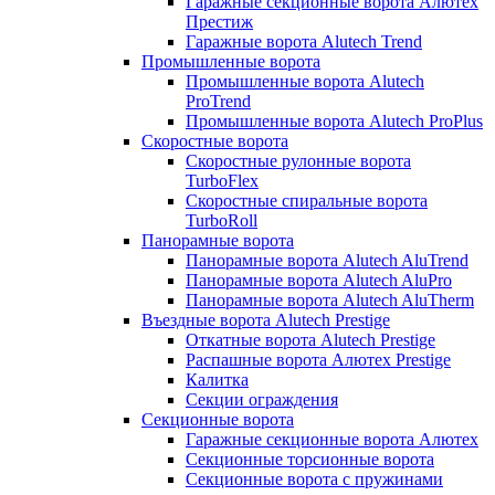
Гаражные секционные ворота Алютех
Престиж
Гаражные ворота Alutech Trend
Промышленные ворота
Промышленные ворота Alutech
ProTrend
Промышленные ворота Alutech ProPlus
Скоростные ворота
Скоростные рулонные ворота
TurboFlex
Скоростные спиральные ворота
TurboRoll
Панорамные ворота
Панорамные ворота Alutech AluTrend
Панорамные ворота Alutech AluPro
Панорамные ворота Alutech AluTherm
Въездные ворота Alutech Prestige
Откатные ворота Alutech Prestige
Распашные ворота Алютех Prestige
Калитка
Секции ограждения
Секционные ворота
Гаражные секционные ворота Алютех
Секционные торсионные ворота
Секционные ворота с пружинами