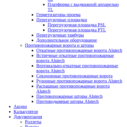
Платформа с выдвижной аппарелью
TL
Герметизаторы проема
Перегрузочные площадки
Перегрузочная площадка PSL
Перегрузочная площадка PTL
Перегрузочные тамбуры
Дополнительное оборудование
Противопожарные ворота и шторы
Откатные противопожарные ворота Alutech
Встречные откатные противопожарные
ворота Alutech
Вертикально-откатные противопожарные
ворота Alutech
Секционные противопожарные ворота
Рулонные противопожарные ворота Alutech
Распашные противопожарные ворота
Alutech
Противопожарные шторы Alutech
Противодымные шторы Alutech
Акции
Калькулятор
Документация
Роллеты
Ворота