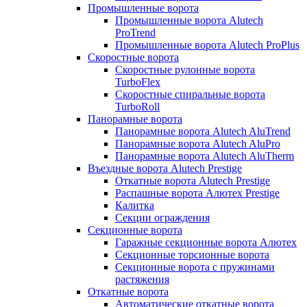
Промышленные ворота
Промышленные ворота Alutech
ProTrend
Промышленные ворота Alutech ProPlus
Скоростные ворота
Скоростные рулонные ворота
TurboFlex
Скоростные спиральные ворота
TurboRoll
Панорамные ворота
Панорамные ворота Alutech AluTrend
Панорамные ворота Alutech AluPro
Панорамные ворота Alutech AluTherm
Въездные ворота Alutech Prestige
Откатные ворота Alutech Prestige
Распашные ворота Алютех Prestige
Калитка
Секции ограждения
Секционные ворота
Гаражные секционные ворота Алютех
Секционные торсионные ворота
Секционные ворота с пружинами
растяжения
Откатные ворота
Автоматические откатные ворота