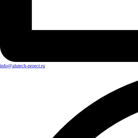
info@alutech-proect.ru