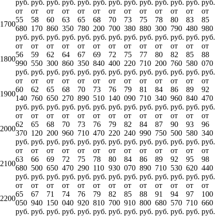
руб.
руб.
руб.
руб.
руб.
руб.
руб.
руб.
руб.
руб.
руб.
руб.
руб.
от
от
от
от
от
от
от
от
от
от
от
от
от
55
58
60
63
65
68
70
73
75
78
80
83
85
1700
680
170
860
350
780
200
700
380
880
300
790
480
980
руб.
руб.
руб.
руб.
руб.
руб.
руб.
руб.
руб.
руб.
руб.
руб.
руб.
от
от
от
от
от
от
от
от
от
от
от
от
от
56
59
62
64
67
69
72
75
77
80
82
85
88
1800
990
550
300
860
350
840
400
220
710
200
760
580
070
руб.
руб.
руб.
руб.
руб.
руб.
руб.
руб.
руб.
руб.
руб.
руб.
руб.
от
от
от
от
от
от
от
от
от
от
от
от
от
60
62
65
68
70
73
76
79
81
84
86
89
92
1900
140
760
650
270
890
510
140
090
710
340
960
840
470
руб.
руб.
руб.
руб.
руб.
руб.
руб.
руб.
руб.
руб.
руб.
руб.
руб.
от
от
от
от
от
от
от
от
от
от
от
от
от
62
65
68
70
73
76
79
82
84
87
90
93
96
2000
370
120
200
960
710
470
220
240
990
750
500
580
340
руб.
руб.
руб.
руб.
руб.
руб.
руб.
руб.
руб.
руб.
руб.
руб.
руб.
от
от
от
от
от
от
от
от
от
от
от
от
от
63
66
69
72
75
78
80
84
86
89
92
95
98
2100
680
500
650
470
290
110
930
070
890
710
530
620
440
руб.
руб.
руб.
руб.
руб.
руб.
руб.
руб.
руб.
руб.
руб.
руб.
руб.
от
от
от
от
от
от
от
от
от
от
от
от
от
65
67
71
74
76
79
82
85
88
91
94
97
100
2200
050
940
150
040
920
810
700
910
800
680
570
710
660
руб.
руб.
руб.
руб.
руб.
руб.
руб.
руб.
руб.
руб.
руб.
руб.
руб.