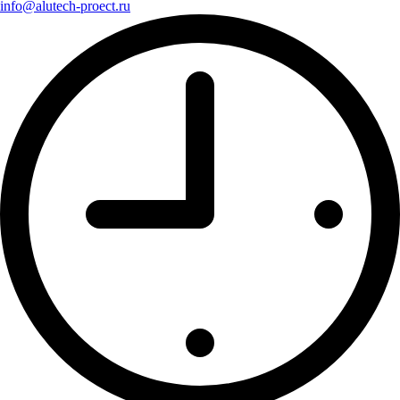
info@alutech-proect.ru