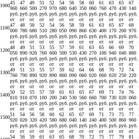
45
47
49
51
52
54
56
58
60
61
63
65
67
1000
960
660
500
270
970
680
640
350
060
760
470
430
140
руб.
руб.
руб.
руб.
руб.
руб.
руб.
руб.
руб.
руб.
руб.
руб.
руб.
от
от
от
от
от
от
от
от
от
от
от
от
от
47
48
50
52
54
56
58
59
61
63
65
67
68
1100
000
780
680
510
280
050
090
860
630
400
170
200
970
руб.
руб.
руб.
руб.
руб.
руб.
руб.
руб.
руб.
руб.
руб.
руб.
руб.
от
от
от
от
от
от
от
от
от
от
от
от
от
48
49
51
53
55
57
59
61
63
65
66
69
70
1200
050
890
920
760
600
500
530
430
270
100
940
040
880
руб.
руб.
руб.
руб.
руб.
руб.
руб.
руб.
руб.
руб.
руб.
руб.
руб.
от
от
от
от
от
от
от
от
от
от
от
от
от
49
51
53
55
57
59
62
64
66
68
70
72
74
1300
760
790
890
920
890
860
090
060
020
060
020
250
220
руб.
руб.
руб.
руб.
руб.
руб.
руб.
руб.
руб.
руб.
руб.
руб.
руб.
от
от
от
от
от
от
от
от
от
от
от
от
от
50
52
55
57
59
61
63
65
67
69
71
74
76
1400
810
910
070
100
200
240
530
560
660
700
730
020
060
руб.
руб.
руб.
руб.
руб.
руб.
руб.
руб.
руб.
руб.
руб.
руб.
руб.
от
от
от
от
от
от
от
от
от
от
от
от
от
51
54
56
58
60
62
65
67
69
71
73
75
77
1500
920
020
320
420
580
680
040
140
240
400
500
860
960
руб.
руб.
руб.
руб.
руб.
руб.
руб.
руб.
руб.
руб.
руб.
руб.
руб.
от
от
от
от
от
от
от
от
от
от
от
от
от
54
56
59
61
63
65
68
70
72
75
77
79
81