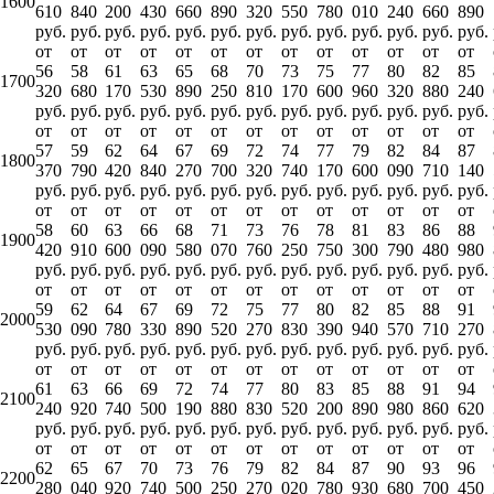
1600
610
840
200
430
660
890
320
550
780
010
240
660
890
руб.
руб.
руб.
руб.
руб.
руб.
руб.
руб.
руб.
руб.
руб.
руб.
руб.
от
от
от
от
от
от
от
от
от
от
от
от
от
56
58
61
63
65
68
70
73
75
77
80
82
85
1700
320
680
170
530
890
250
810
170
600
960
320
880
240
руб.
руб.
руб.
руб.
руб.
руб.
руб.
руб.
руб.
руб.
руб.
руб.
руб.
от
от
от
от
от
от
от
от
от
от
от
от
от
57
59
62
64
67
69
72
74
77
79
82
84
87
1800
370
790
420
840
270
700
320
740
170
600
090
710
140
руб.
руб.
руб.
руб.
руб.
руб.
руб.
руб.
руб.
руб.
руб.
руб.
руб.
от
от
от
от
от
от
от
от
от
от
от
от
от
58
60
63
66
68
71
73
76
78
81
83
86
88
1900
420
910
600
090
580
070
760
250
750
300
790
480
980
руб.
руб.
руб.
руб.
руб.
руб.
руб.
руб.
руб.
руб.
руб.
руб.
руб.
от
от
от
от
от
от
от
от
от
от
от
от
от
59
62
64
67
69
72
75
77
80
82
85
88
91
2000
530
090
780
330
890
520
270
830
390
940
570
710
270
руб.
руб.
руб.
руб.
руб.
руб.
руб.
руб.
руб.
руб.
руб.
руб.
руб.
от
от
от
от
от
от
от
от
от
от
от
от
от
61
63
66
69
72
74
77
80
83
85
88
91
94
2100
240
920
740
500
190
880
830
520
200
890
980
860
620
руб.
руб.
руб.
руб.
руб.
руб.
руб.
руб.
руб.
руб.
руб.
руб.
руб.
от
от
от
от
от
от
от
от
от
от
от
от
от
62
65
67
70
73
76
79
82
84
87
90
93
96
2200
280
040
920
740
500
250
270
020
780
930
680
700
450