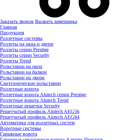
Заказать звонок
Вызвать замерщика
Главная
Продукция
Роллетные системы
Роллеты на окна и двери
Роллеты серии Prestige
Роллеты серии Security
Роллеты Trend
Рольставни на окна
Рольставни на балкон
Рольставни на двери
Сантехнические рольставни
Роллетные ворота
Роллетные ворота Alutech серии Prestige
Роллетные ворота Alutech Trend
Роллетные решетки Security
Решетчатый профиль Alutech AEG56
Решетчатый профиль Alutech AEG84
Автоматика для роллетных систем
Воротные системы
Гаражные ворота
Гаражные секционные ворота Алютех Престиж