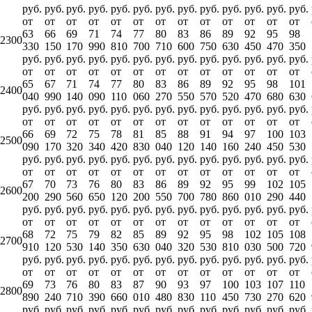
руб.
руб.
руб.
руб.
руб.
руб.
руб.
руб.
руб.
руб.
руб.
руб.
руб.
от
от
от
от
от
от
от
от
от
от
от
от
от
63
66
69
71
74
77
80
83
86
89
92
95
98
2300
330
150
170
990
810
700
710
600
750
630
450
470
350
руб.
руб.
руб.
руб.
руб.
руб.
руб.
руб.
руб.
руб.
руб.
руб.
руб.
от
от
от
от
от
от
от
от
от
от
от
от
от
65
67
71
74
77
80
83
86
89
92
95
98
101
2400
040
990
140
090
110
060
270
550
570
520
470
680
630
руб.
руб.
руб.
руб.
руб.
руб.
руб.
руб.
руб.
руб.
руб.
руб.
руб.
от
от
от
от
от
от
от
от
от
от
от
от
от
66
69
72
75
78
81
85
88
91
94
97
100
103
2500
090
170
320
340
420
830
040
120
140
160
240
450
530
руб.
руб.
руб.
руб.
руб.
руб.
руб.
руб.
руб.
руб.
руб.
руб.
руб.
от
от
от
от
от
от
от
от
от
от
от
от
от
67
70
73
76
80
83
86
89
92
95
99
102
105
2600
200
290
560
650
120
200
550
700
780
860
010
290
440
руб.
руб.
руб.
руб.
руб.
руб.
руб.
руб.
руб.
руб.
руб.
руб.
руб.
от
от
от
от
от
от
от
от
от
от
от
от
от
68
72
75
79
82
85
89
92
95
98
102
105
108
2700
910
120
530
140
350
630
040
320
530
810
030
500
720
руб.
руб.
руб.
руб.
руб.
руб.
руб.
руб.
руб.
руб.
руб.
руб.
руб.
от
от
от
от
от
от
от
от
от
от
от
от
от
69
73
76
80
83
87
90
93
97
100
103
107
110
2800
890
240
710
390
660
010
480
830
110
450
730
270
620
руб.
руб.
руб.
руб.
руб.
руб.
руб.
руб.
руб.
руб.
руб.
руб.
руб.