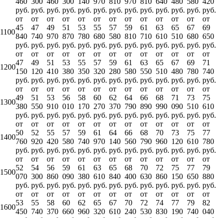
460
300
460
300
140
970
810
970
810
640
480
580
420
руб.
руб.
руб.
руб.
руб.
руб.
руб.
руб.
руб.
руб.
руб.
руб.
руб.
от
от
от
от
от
от
от
от
от
от
от
от
от
45
47
49
51
53
55
57
59
61
63
65
67
69
1100
840
740
970
870
780
680
580
810
710
610
510
680
650
руб.
руб.
руб.
руб.
руб.
руб.
руб.
руб.
руб.
руб.
руб.
руб.
руб.
от
от
от
от
от
от
от
от
от
от
от
от
от
47
49
51
53
55
57
59
61
63
65
67
69
71
1200
150
120
410
380
350
320
280
580
550
510
480
780
740
руб.
руб.
руб.
руб.
руб.
руб.
руб.
руб.
руб.
руб.
руб.
руб.
руб.
от
от
от
от
от
от
от
от
от
от
от
от
от
49
51
53
56
58
60
62
64
66
68
71
73
75
1300
380
550
910
010
170
270
370
790
890
990
090
510
610
руб.
руб.
руб.
руб.
руб.
руб.
руб.
руб.
руб.
руб.
руб.
руб.
руб.
от
от
от
от
от
от
от
от
от
от
от
от
от
50
52
55
57
59
61
64
66
68
70
73
75
77
1400
760
920
420
580
740
970
140
560
790
960
120
610
780
руб.
руб.
руб.
руб.
руб.
руб.
руб.
руб.
руб.
руб.
руб.
руб.
руб.
от
от
от
от
от
от
от
от
от
от
от
от
от
52
54
56
59
61
63
65
68
70
72
75
77
79
1500
070
300
860
090
380
610
840
400
630
860
150
650
880
руб.
руб.
руб.
руб.
руб.
руб.
руб.
руб.
руб.
руб.
руб.
руб.
руб.
от
от
от
от
от
от
от
от
от
от
от
от
от
53
55
58
60
62
65
67
70
72
74
77
79
82
1600
450
740
370
660
960
320
610
240
530
830
190
740
040