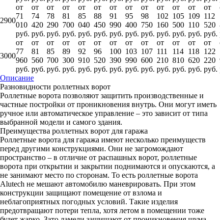
от
от
от
от
от
от
от
от
от
от
от
от
от
71
74
78
81
85
88
91
95
98
102
105
109
112
2900
010
420
290
700
040
450
990
400
750
160
500
110
520
руб.
руб.
руб.
руб.
руб.
руб.
руб.
руб.
руб.
руб.
руб.
руб.
руб.
от
от
от
от
от
от
от
от
от
от
от
от
от
77
81
85
89
92
96
100
103
107
111
114
118
122
3000
960
560
700
300
910
520
390
990
600
210
810
620
220
руб.
руб.
руб.
руб.
руб.
руб.
руб.
руб.
руб.
руб.
руб.
руб.
руб.
Описание
Разновидности роллетных ворот
Роллетные ворота позволяют защитить производственные и
частные постройки от проникновения внутрь. Они могут иметь
ручное или автоматическое управление – это зависит от типа
выбранной модели и самого здания.
Преимущества роллетных ворот для гаража
Роллетные ворота для гаража имеют несколько преимуществ
перед другими конструкциями. Они не загромождают
пространство – в отличие от распашных ворот, роллетные
ворота при открытии и закрытии поднимаются и опускаются, а
не занимают место по сторонам. То есть роллетные ворота
Alutech не мешают автомобилю маневрировать. При этом
конструкции защищают помещение от взлома и
неблагоприятных погодных условий. Такие изделия
предотвращают потери тепла, хотя летом в помещении тоже
будет жарко. Зато ламели защищают от проникновения шума