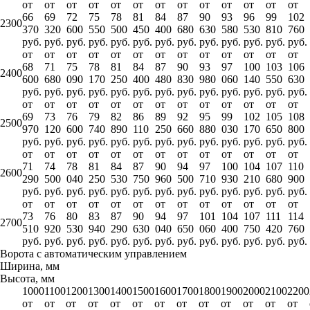
от
от
от
от
от
от
от
от
от
от
от
от
от
66
69
72
75
78
81
84
87
90
93
96
99
102
2300
370
320
600
550
500
450
400
680
630
580
530
810
760
руб.
руб.
руб.
руб.
руб.
руб.
руб.
руб.
руб.
руб.
руб.
руб.
руб.
от
от
от
от
от
от
от
от
от
от
от
от
от
68
71
75
78
81
84
87
90
93
97
100
103
106
2400
600
680
090
170
250
400
480
830
980
060
140
550
630
руб.
руб.
руб.
руб.
руб.
руб.
руб.
руб.
руб.
руб.
руб.
руб.
руб.
от
от
от
от
от
от
от
от
от
от
от
от
от
69
73
76
79
82
86
89
92
95
99
102
105
108
2500
970
120
600
740
890
110
250
660
880
030
170
650
800
руб.
руб.
руб.
руб.
руб.
руб.
руб.
руб.
руб.
руб.
руб.
руб.
руб.
от
от
от
от
от
от
от
от
от
от
от
от
от
71
74
78
81
84
87
90
94
97
100
104
107
110
2600
290
500
040
250
530
750
960
500
710
930
210
680
900
руб.
руб.
руб.
руб.
руб.
руб.
руб.
руб.
руб.
руб.
руб.
руб.
руб.
от
от
от
от
от
от
от
от
от
от
от
от
от
73
76
80
83
87
90
94
97
101
104
107
111
114
2700
510
920
530
940
290
630
040
650
060
400
750
420
760
руб.
руб.
руб.
руб.
руб.
руб.
руб.
руб.
руб.
руб.
руб.
руб.
руб.
Ворота с автоматическим управлением
Ширина, мм
Высота, мм
1000
1100
1200
1300
1400
1500
1600
1700
1800
1900
2000
2100
2200
от
от
от
от
от
от
от
от
от
от
от
от
от