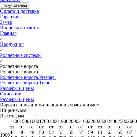
Покупателям
Оплата и доставка
Гарантии
Замер
Вопросы и ответы
Главная
>
Продукция
>
Роллетные системы
>
Роллетные ворота
Роллетные ворота
Роллетные ворота Prestige
Роллетные ворота Trend
Размеры и цены
Описание
Размеры и цены
Ворота с пружинно-инерционным механизмом
Ширина, мм
Высота, мм
1400
1500
1600
1700
1800
1900
2000
2100
2200
2300
2400
2500
2600
от
от
от
от
от
от
от
от
от
от
от
от
от
44
46
48
50
52
53
55
57
59
61
63
65
67
1000