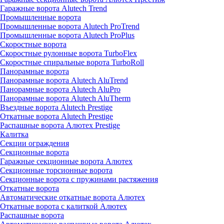
Гаражные ворота Alutech Trend
Промышленные ворота
Промышленные ворота Alutech ProTrend
Промышленные ворота Alutech ProPlus
Скоростные ворота
Скоростные рулонные ворота TurboFlex
Скоростные спиральные ворота TurboRoll
Панорамные ворота
Панорамные ворота Alutech AluTrend
Панорамные ворота Alutech AluPro
Панорамные ворота Alutech AluTherm
Въездные ворота Alutech Prestige
Откатные ворота Alutech Prestige
Распашные ворота Алютех Prestige
Калитка
Секции ограждения
Секционные ворота
Гаражные секционные ворота Алютех
Секционные торсионные ворота
Секционные ворота с пружинами растяжения
Откатные ворота
Автоматические откатные ворота Алютех
Откатные ворота с калиткой Алютех
Распашные ворота