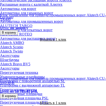
Автоматические распашные ворота Алютех
Распашные ворота с калиткой Алютех
Автоматика для ворот
Автоматика для гаражных ворот
Блок управления для привода промышленных ворот Alutech CU-
Levigato
TR400
Автоматика для промышленных ворот
ALUTECH TARGO
Цена:
по запросу
Автоматика для откатных ворот
В корзину
ALUTECH ROTEO
Автоматика для распашных ворот
Купить в 1 клик
Alutech AMBO
Alutech Scopio
Alutech Twisto
Аксессуары
Шлагбаумы
Alutech Bravo BV5
Аксессуары
Перегрузочная техника
Уравнительные платформы
Блок управления для привода промышленных ворот Alutech CU-
Платформа с поворотной аппарелью SL
TR230-B
Платформа с выдвижной аппарелью TL
Герметизаторы проема
Цена:
от 18 785.41 руб.
Перегрузочные площадки
В корзину
Перегрузочная площадка PSL
Перегрузочная площадка PTL
Купить в 1 клик