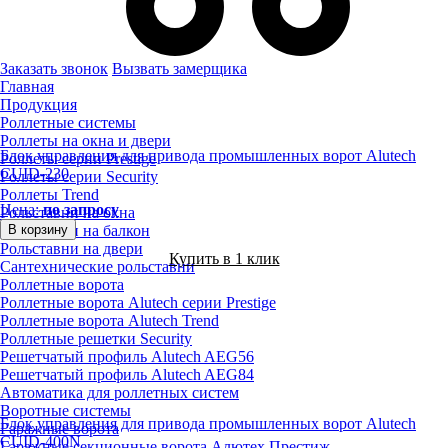
Заказать звонок
Вызвать замерщика
Главная
Продукция
Роллетные системы
Роллеты на окна и двери
Блок управления для привода промышленных ворот Alutech
Роллеты серии Prestige
CUID-230
Роллеты серии Security
Роллеты Trend
Цена:
по запросу
Рольставни на окна
В корзину
Рольставни на балкон
Рольставни на двери
Купить в 1 клик
Сантехнические рольставни
Роллетные ворота
Роллетные ворота Alutech серии Prestige
Роллетные ворота Alutech Trend
Роллетные решетки Security
Решетчатый профиль Alutech AEG56
Решетчатый профиль Alutech AEG84
Автоматика для роллетных систем
Воротные системы
Блок управления для привода промышленных ворот Alutech
Гаражные ворота
CUID-400N
Гаражные секционные ворота Алютех Престиж