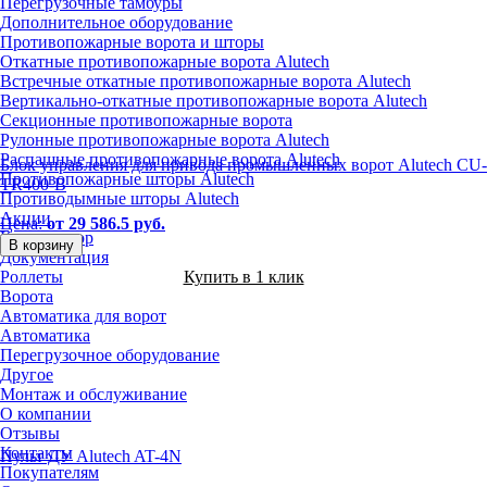
Перегрузочные тамбуры
Дополнительное оборудование
Противопожарные ворота и шторы
Откатные противопожарные ворота Alutech
Встречные откатные противопожарные ворота Alutech
Вертикально-откатные противопожарные ворота Alutech
Секционные противопожарные ворота
Рулонные противопожарные ворота Alutech
Распашные противопожарные ворота Alutech
Блок управления для привода промышленных ворот Alutech CU-
Противопожарные шторы Alutech
TR400-B
Противодымные шторы Alutech
Акции
Цена:
от 29 586.5 руб.
Калькулятор
В корзину
Документация
Купить в 1 клик
Роллеты
Ворота
Автоматика для ворот
Автоматика
Перегрузочное оборудование
Другое
Монтаж и обслуживание
О компании
Отзывы
Контакты
Пульт ДУ Alutech AT-4N
Покупателям