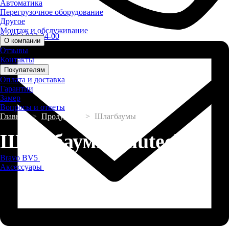
Автоматика
Перегрузочное оборудование
Другое
Монтаж и обслуживание
8 (495) 923-24-00
О компании
Отзывы
Контакты
Покупателям
Оплата и доставка
Гарантии
Замер
Вопросы и ответы
Главная
>
Продукция
>
Шлагбаумы
Шлагбаумы Alutech
Bravo BV5
Аксессуары