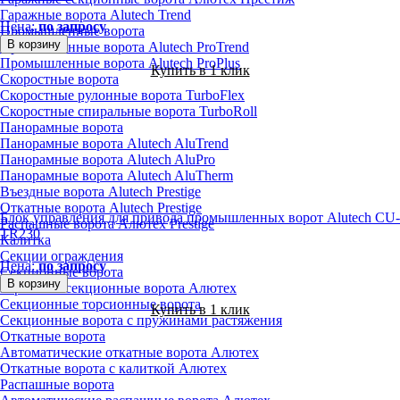
Гаражные ворота Alutech Trend
Цена:
по запросу
Промышленные ворота
В корзину
Промышленные ворота Alutech ProTrend
Промышленные ворота Alutech ProPlus
Купить в 1 клик
Скоростные ворота
Скоростные рулонные ворота TurboFlex
Скоростные спиральные ворота TurboRoll
Панорамные ворота
Панорамные ворота Alutech AluTrend
Панорамные ворота Alutech AluPro
Панорамные ворота Alutech AluTherm
Въездные ворота Alutech Prestige
Откатные ворота Alutech Prestige
Блок управления для привода промышленных ворот Alutech CU-
Распашные ворота Алютех Prestige
TR230
Калитка
Секции ограждения
Цена:
по запросу
Секционные ворота
В корзину
Гаражные секционные ворота Алютех
Секционные торсионные ворота
Купить в 1 клик
Секционные ворота с пружинами растяжения
Откатные ворота
Автоматические откатные ворота Алютех
Откатные ворота с калиткой Алютех
Распашные ворота