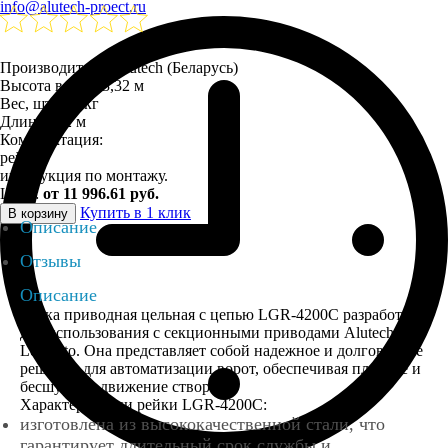
info@alutech-proect.ru
Производитель: Alutech (Беларусь)
Высота ворот: 3,32 м
Вес, шт: 8,4 кг
Длина: 4,2 м
Комплектация:
рейка;
инструкция по монтажу.
Цена:
от 11 996.61 руб.
Купить в 1 клик
В корзину
Описание
Отзывы
Описание
Рейка приводная цельная с цепью LGR-4200C разработана
для использования с секционными приводами Alutech
Levigato. Она представляет собой надежное и долговечное
решение для автоматизации ворот, обеспечивая плавное и
бесшумное движение створок.
Характеристики рейки LGR-4200C:
изготовлена из высококачественной стали, что
гарантирует длительный срок службы и