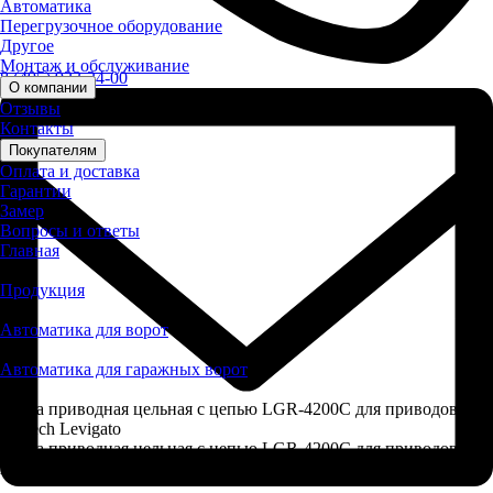
Автоматика
Перегрузочное оборудование
Другое
Монтаж и обслуживание
8 (495) 923-24-00
О компании
Отзывы
Контакты
Покупателям
Оплата и доставка
Гарантии
Замер
Вопросы и ответы
Главная
>
Продукция
>
Автоматика для ворот
>
Автоматика для гаражных ворот
>
Рейка приводная цельная с цепью LGR-4200C для приводов
Alutech Levigato
Рейка приводная цельная с цепью LGR-4200C для приводов
Alutech Levigato