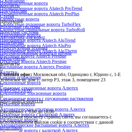
О компании
Промышленные ворота
Контакты
Промышленные ворота Alutech ProTrend
Покупателям
Промышленные ворота Alutech ProPlus
Статьи
Скоростные ворота
Продукция
Скоростные рулонные ворота TurboFlex
Роллетные системы
Скоростные спиральные ворота TurboRoll
Воротные системы
Панорамные ворота
Автоматика для ворот
Панорамные ворота Alutech AluTrend
Шлагбаумы
Панорамные ворота Alutech AluPro
Перегрузочная техника
Панорамные ворота Alutech AluTherm
Противопожарные ворота и шторы
Въездные ворота Alutech Prestige
Калькулятор
Откатные ворота Alutech Prestige
Контакты
Распашные ворота Алютех Prestige
Калитка
Главный офис:
Московская обл, Одинцово г, Юдино с, 1-Е
Секции ограждения
Успенское ш, дом 1, литер Р3, этаж 3, помещение 23
Секционные ворота
Гаражные секционные ворота Алютех
8-495-923-24-00
Секционные торсионные ворота
Секционные ворота с пружинами растяжения
info@alutech-proect.ru
Откатные ворота
Автоматические откатные ворота Алютех
Ежедневно: с 9.00 до 18.00
Откатные ворота с калиткой Алютех
Продолжая просмотр страниц сайта, вы соглашаетесь с
Распашные ворота
использованием файлов cookie в соответствии с данной
Автоматические распашные ворота Алютех
политикой
.
Распашные ворота с калиткой Алютех