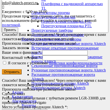
info@alutech-proect.ru
Платформа с выдвижной аппарелью
TL
Ежедневно: с 9.00 до 18.00
Герметизаторы проема
Продолжая просмотр страниц сайта, вы соглашаетесь с
Перегрузочные площадки
использованием файлов cookie в соответствии с данной
Перегрузочная площадка PSL
политикой
.
Перегрузочная площадка PTL
Принять
Перегрузочные тамбуры
Спасибо! Ваш заказ отправлен! Через некоторое время с вами
Дополнительное оборудование
свяжется менеджер для уточнения деталей.
Противопожарные ворота и шторы
Произошла ошибка при размещении заказа!
Откатные противопожарные ворота Alutech
Заказать звонок
Встречные откатные противопожарные
Ваше имя и фамилия *:
ворота Alutech
Вертикально-откатные противопожарные
Контактный телефон *:
ворота Alutech
Я согласен с условиями
политики конфиденциальности
Секционные противопожарные ворота
Рулонные противопожарные ворота Alutech
Распашные противопожарные ворота
Alutech
Спасибо! Ваш заказ отправлен! Через некоторое время с вами
Противопожарные шторы Alutech
свяжется менеджер для уточнения деталей.
Противодымные шторы Alutech
Произошла ошибка при размещении заказа!
Акции
Сделать заказ
Калькулятор
Рейка приводная цельная с зубчатым ремнем LGR-3300B для
Документация
приводов Alutech Levigato
Роллеты
Место установки продукции Alutech *:
Ворота