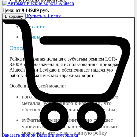
Цена:
от 9 149.89 руб.
Купить в 1 клик
В корзину
Описание
Отзывы
Описание
Рейка приводная цельная с зубчатым ремнем LGR-
3300B предназначена для использования с приводами
Alutech серии Levigato и обеспечивает надежную
работу автоматических гаражных ворот.
Особенности этой модели:
изготовлена из прочного оцинкованного
металла, устойчивого к коррозии, что
обеспечивает длительный срок службы;
зубчатый ремень значительно снижает
уровень шума по сравнению с цепными
моделями, что делает данную рейку
Заказать звонок
Вызвать замерщика