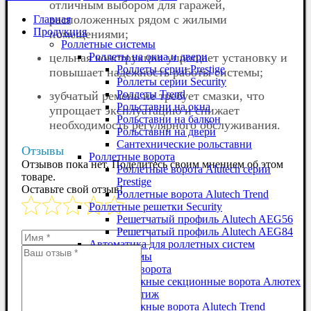
отличным выбором для гаражей,
расположенных рядом с жилыми
Главная
Продукция
помещениями;
Роллетные системы
цельная конструкция упрощает установку и
Роллеты на окна и двери
Роллеты серии Prestige
повышает надежность работы системы;
Роллеты серии Security
Роллеты Trend
зубчатый ремень не требует смазки, что
Рольставни на окна
упрощает эксплуатацию и снижает
Рольставни на балкон
необходимость регулярного обслуживания.
Рольставни на двери
Сантехнические рольставни
Отзывы
Роллетные ворота
Отзывов пока нет. Поделитесь своим мнением об этом
Роллетные ворота Alutech серии
товаре.
Prestige
Оставьте свой отзыв!
Роллетные ворота Alutech Trend
Роллетные решетки Security
Решетчатый профиль Alutech AEG56
Решетчатый профиль Alutech AEG84
Автоматика для роллетных систем
Воротные системы
Гаражные ворота
Гаражные секционные ворота Алютех
Престиж
Гаражные ворота Alutech Trend