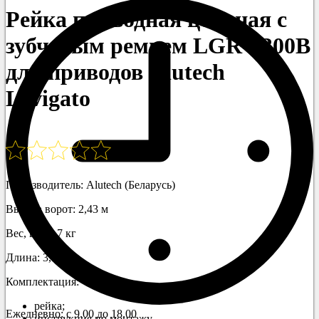
Рейка приводная цельная с
зубчатым ремнем LGR-3300B
для приводов Alutech
Levigato
Производитель: Alutech (Беларусь)
Высота ворот: 2,43 м
Вес, шт: 5,7 кг
Длина: 3,3 м
Комплектация:
рейка;
Ежедневно: с 9.00 до 18.00
инструкция по монтажу.