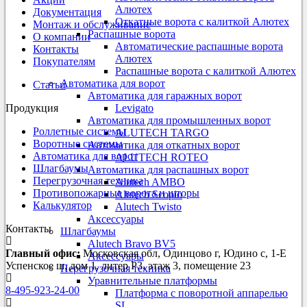
Алютех
Документация
Откатные ворота с калиткой Алютех
Монтаж и обслуживание
Распашные ворота
О компании
Автоматические распашные ворота
Контакты
Алютех
Покупателям
Распашные ворота с калиткой Алютех
Автоматика для ворот
Статьи
Автоматика для гаражных ворот
Продукция
Levigato
Автоматика для промышленных ворот
Роллетные системы
ALUTECH TARGO
Воротные системы
Автоматика для откатных ворот
Автоматика для ворот
ALUTECH ROTEO
Шлагбаумы
Автоматика для распашных ворот
Перегрузочная техника
Alutech AMBO
Противопожарные ворота и шторы
Alutech Scopio
Калькулятор
Alutech Twisto
Аксессуары
Контакты
Шлагбаумы
Alutech Bravo BV5
Главный офис:
Московская обл, Одинцово г, Юдино с, 1-Е
Аксессуары
Успенское ш, дом 1, литер Р3, этаж 3, помещение 23
Перегрузочная техника
Уравнительные платформы
8-495-923-24-00
Платформа с поворотной аппарелью
SL