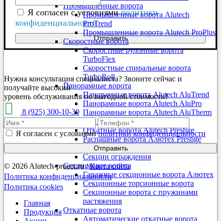
Промышленные ворота
Я согласен с условиями
политики
Промышленные ворота Alutech
конфиденциальности
ProTrend
Промышленные ворота Alutech ProPlus
Отправить
Скоростные ворота
Скоростные рулонные ворота
TurboFlex
Скоростные спиральные ворота
TurboRoll
Нужна консультация специалиста? Звоните сейчас и
Панорамные ворота
получайте высокий
Панорамные ворота Alutech AluTrend
уровень обслуживания по выгодной стоимости!
Панорамные ворота Alutech AluPro
8 (925) 300-10-30
Панорамные ворота Alutech AluTherm
Въездные ворота Alutech Prestige
Откатные ворота Alutech Prestige
Я согласен с условиями
политики конфиденциальности
Распашные ворота Алютех Prestige
Калитка
Отправить
Секции ограждения
Секционные ворота
© 2026 Alutech-proect.ru /
Карта сайта
Гаражные секционные ворота Алютех
Политика конфиденциальности
Секционные торсионные ворота
Политика cookies
Секционные ворота с пружинами
растяжения
Главная
Откатные ворота
Продукция
Автоматические откатные ворота
Акции