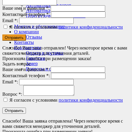
Автоматика для ворот
Ваше имя и фамилия *:
Автоматика
Контактный телефон *:
Перегрузочное оборудование
Email *:
Другое
Монтаж и обслуживание
Я согласен с условиями
политики конфиденциальности
О компании
Отзывы
Контакты
Покупателям
Спасибо! Ваш заказ отправлен! Через некоторое время с вами
Оплата и доставка
свяжется менеджер для уточнения деталей.
Гарантии
Произошла ошибка при размещении заказа!
Замер
Задать вопрос
Вопросы и ответы
Ваше имя и фамилия *:
Контактный телефон *:
Email *:
Вопрос *:
Я согласен с условиями
политики конфиденциальности
Спасибо! Ваша заявка отправлена! Через некоторое время с
вами свяжется менеджер для уточнения деталей.
Произошла ошибка при размещении заявки!