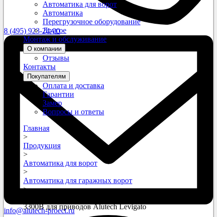
Автоматика для ворот
Автоматика
Перегрузочное оборудование
Другое
8 (495) 923-24-00
Монтаж и обслуживание
О компании
Отзывы
Контакты
Покупателям
Оплата и доставка
Гарантии
Замер
Вопросы и ответы
Главная
>
Продукция
>
Автоматика для ворот
>
Автоматика для гаражных ворот
>
Рейка приводная цельная с зубчатым ремнем LGR-
3300B для приводов Alutech Levigato
info@alutech-proect.ru