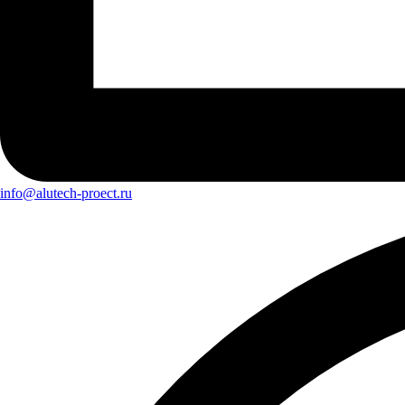
info@alutech-proect.ru