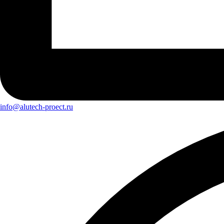
info@alutech-proect.ru