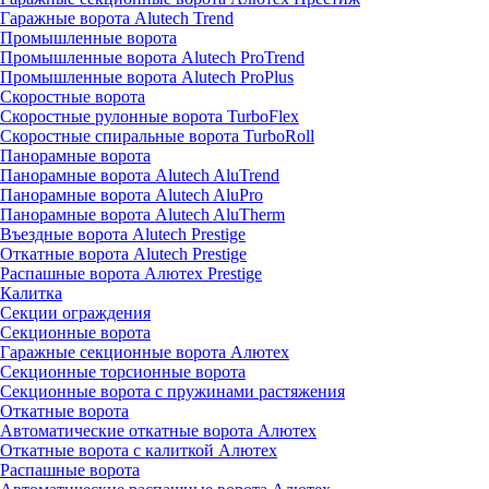
Гаражные ворота Alutech Trend
Промышленные ворота
Промышленные ворота Alutech ProTrend
Промышленные ворота Alutech ProPlus
Скоростные ворота
Скоростные рулонные ворота TurboFlex
Скоростные спиральные ворота TurboRoll
Панорамные ворота
Панорамные ворота Alutech AluTrend
Панорамные ворота Alutech AluPro
Панорамные ворота Alutech AluTherm
Въездные ворота Alutech Prestige
Откатные ворота Alutech Prestige
Распашные ворота Алютех Prestige
Калитка
Секции ограждения
Секционные ворота
Гаражные секционные ворота Алютех
Секционные торсионные ворота
Секционные ворота с пружинами растяжения
Откатные ворота
Автоматические откатные ворота Алютех
Откатные ворота с калиткой Алютех
Распашные ворота