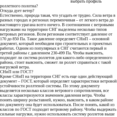
выбрать профиль
роллетного полотна?
Откуда дует ветер?
Естественно, природа такая, что угадать ее трудно. Сила ветра в
разных городах и регионах переменчивая – от легкого ветра до
настоящего урагана всего ничего. В соотношении с ветровыми
нагрузками на территории СНГ выделены несколько типов
ветровых регионов. Всем регионам соответствует давление от
170 до 850 Па. Такое давление определяет СНиП – основной
документ, который необходим при строительных и проектных
работах. Одним из популярных в СНГ считаются первый и
третий районы с давлением 230-499 Па. Чтобы выяснить,
подходит ли система роллетов для какого-либо определенного
района, стоит выяснить, сможет ли роллет справиться с такой
нагрузкой ветра.
СНиП или ГОСТ?
Кроме СНиП на территории СНГ есть еще один действующий
документ – ГОСТ, который определяет характеристики ветровой
устойчивости роллтеной системы. По этому документу
выделяется несколько классов ветрового сопротивления, все
классы характеризуются значением давления ветра. Чтобы
понять ширину рольставней, нужно, выяснить, в каком районе
по документу она будет использоваться. После понять, какой из
классов по ГОСТ подходит ветровому району. Чтобы выдержать
сильные нагрузки, нужно использовать систему роллетов выше