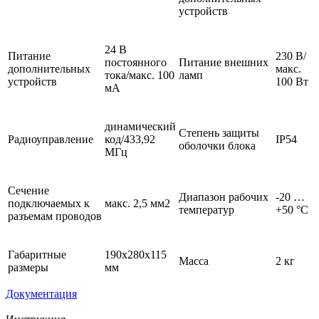
устройств
24 В
Питание
230 В/
постоянного
Питание внешних
дополнительных
макс.
тока/макс. 100
ламп
устройств
100 Вт
мА
динамический
Степень защиты
Радиоуправление
код/433,92
IP54
оболочки блока
МГц
Сечение
Диапазон рабочих
-20 …
подключаемых к
макс. 2,5 мм2
температур
+50 °С
разъемам проводов
Габаритные
190х280х115
Масса
2 кг
размеры
мм
Документация