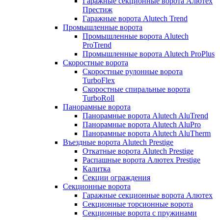
Гаражные секционные ворота Алютех
Престиж
Гаражные ворота Alutech Trend
Промышленные ворота
Промышленные ворота Alutech
ProTrend
Промышленные ворота Alutech ProPlus
Скоростные ворота
Скоростные рулонные ворота
TurboFlex
Скоростные спиральные ворота
TurboRoll
Панорамные ворота
Панорамные ворота Alutech AluTrend
Панорамные ворота Alutech AluPro
Панорамные ворота Alutech AluTherm
Въездные ворота Alutech Prestige
Откатные ворота Alutech Prestige
Распашные ворота Алютех Prestige
Калитка
Секции ограждения
Секционные ворота
Гаражные секционные ворота Алютех
Секционные торсионные ворота
Секционные ворота с пружинами