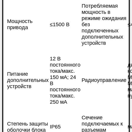
Потребляемая
мощность в
режиме ожидания
Мощность
≤1500 В
без
≤
привода
подключенных
дополнительных
устройств
12 В
постоянного
д
тока/макс.
к
Питание
150 мА; 24
М
дополнительных
Радиоуправление
В
М
устройств
постоянного
м
тока/макс.
п
250 мА
Сечение
Степень защиты
подключаемых к
IP65
м
оболочки блока
разъемам