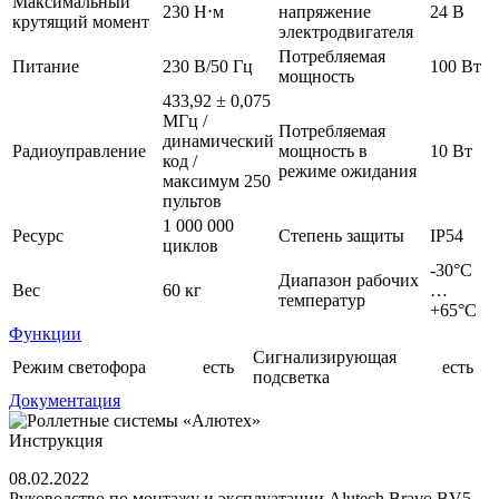
Максимальный
230 Н⋅м
напряжение
24 В
крутящий момент
электродвигателя
Потребляемая
Питание
230 В/50 Гц
100 Вт
мощность
433,92 ± 0,075
МГц /
Потребляемая
динамический
Радиоуправление
мощность в
10 Вт
код /
режиме ожидания
максимум 250
пультов
1 000 000
Ресурс
Степень защиты
IP54
циклов
-30°С
Диапазон рабочих
Вес
60 кг
…
температур
+65°С
Функции
Сигнализирующая
Режим светофора
есть
есть
подсветка
Документация
Инструкция
08.02.2022
Руководство по монтажу и эксплуатации Alutech Bravo BV5