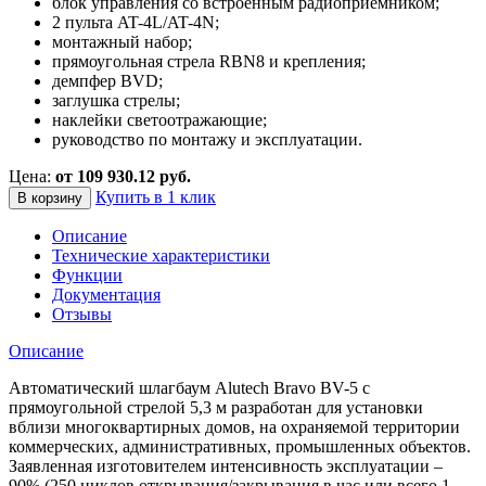
блок управления со встроенным радиоприемником;
2 пульта AT-4L/AT-4N;
монтажный набор;
прямоугольная стрела RBN8 и крепления;
демпфер BVD;
заглушка стрелы;
наклейки светоотражающие;
руководство по монтажу и эксплуатации.
Цена:
от 109 930.12 руб.
Купить в 1 клик
В корзину
Описание
Технические характеристики
Функции
Документация
Отзывы
Описание
Автоматический шлагбаум Alutech Bravo BV-5 с
прямоугольной стрелой 5,3 м разработан для установки
вблизи многоквартирных домов, на охраняемой территории
коммерческих, административных, промышленных объектов.
Заявленная изготовителем интенсивность эксплуатации –
90% (250 циклов открывания/закрывания в час или всего 1