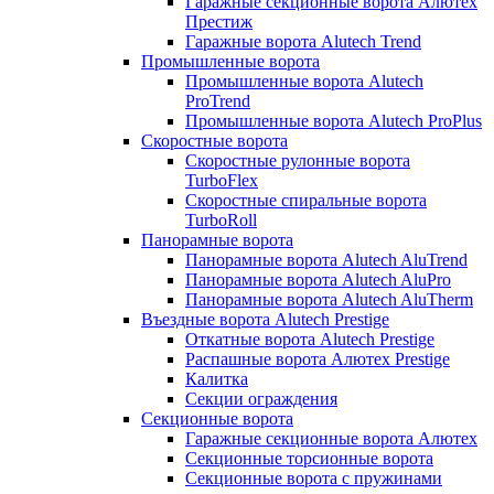
Гаражные секционные ворота Алютех
Престиж
Гаражные ворота Alutech Trend
Промышленные ворота
Промышленные ворота Alutech
ProTrend
Промышленные ворота Alutech ProPlus
Скоростные ворота
Скоростные рулонные ворота
TurboFlex
Скоростные спиральные ворота
TurboRoll
Панорамные ворота
Панорамные ворота Alutech AluTrend
Панорамные ворота Alutech AluPro
Панорамные ворота Alutech AluTherm
Въездные ворота Alutech Prestige
Откатные ворота Alutech Prestige
Распашные ворота Алютех Prestige
Калитка
Секции ограждения
Секционные ворота
Гаражные секционные ворота Алютех
Секционные торсионные ворота
Секционные ворота с пружинами