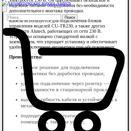
электросети 230 В. Он обеспечивает безопасное и
надежное питание оборудования без необходимости
дополнительного монтажа проводки.
Кабель используется для подключения блоков
управления моделей CU-TR230, а также других
устройств Alutech, работающих от сети 230 В.
Устройство оснащено стандартной вилкой с
заземлением, что упрощает установку и обеспечивает
удобное отключение автоматики при обслуживании.
Преимущества:
готовое решение для подключения
автоматики без доработки проводки;
удобное подключение через розетку — без
необходимости в стационарной прокладке;
высокая гибкость кабеля и устойчивость к
механическим нагрузкам;
подходит для эксплуатации как в
помещении, так и на улице;