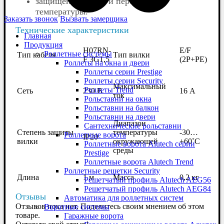
защищен от влаги и перепадов
температуры.
Заказать звонок
Вызвать замерщика
Технические характеристики
Главная
Продукция
H07RN-
E/F
Роллетные системы
Тип кабеля
Тип вилки
F 3G1,5
(2P+PE)
Роллеты на окна и двери
Роллеты серии Prestige
Роллеты серии Security
Максимальный
Роллеты Trend
Сеть
230 В
16 А
ток
Рольставни на окна
Рольставни на балкон
Рольставни на двери
Диапазон
Сантехнические рольставни
Степень защиты
температуры
-30…
Роллетные ворота
IP20
вилки
окружающей
+60˚C
Роллетные ворота Alutech серии
среды
Prestige
Роллетные ворота Alutech Trend
Роллетные решетки Security
Длина
1 м
Масса
0,2 кг
Решетчатый профиль Alutech AEG56
Решетчатый профиль Alutech AEG84
Отзывы
Автоматика для роллетных систем
Отзывов пока нет. Поделитесь своим мнением об этом
Воротные системы
товаре.
Гаражные ворота