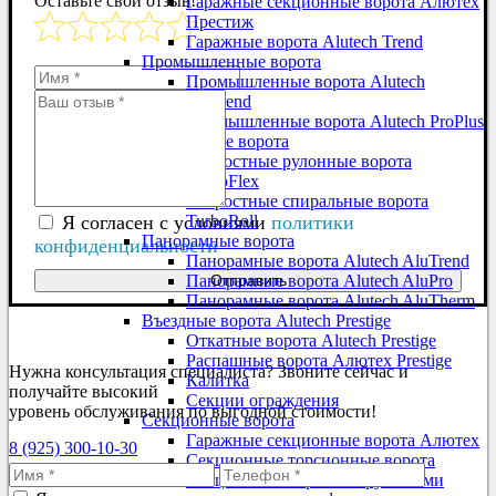
Оставьте свой отзыв!
Гаражные секционные ворота Алютех
Престиж
Гаражные ворота Alutech Trend
Промышленные ворота
Промышленные ворота Alutech
ProTrend
Промышленные ворота Alutech ProPlus
Скоростные ворота
Скоростные рулонные ворота
TurboFlex
Скоростные спиральные ворота
Я согласен с условиями
политики
TurboRoll
Панорамные ворота
конфиденциальности
Панорамные ворота Alutech AluTrend
Отправить
Панорамные ворота Alutech AluPro
Панорамные ворота Alutech AluTherm
Въездные ворота Alutech Prestige
Откатные ворота Alutech Prestige
Распашные ворота Алютех Prestige
Нужна консультация специалиста? Звоните сейчас и
Калитка
получайте высокий
Секции ограждения
уровень обслуживания по выгодной стоимости!
Секционные ворота
Гаражные секционные ворота Алютех
8 (925) 300-10-30
Секционные торсионные ворота
Секционные ворота с пружинами