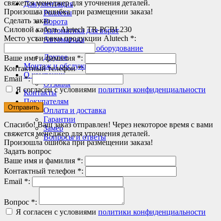
свяжется менеджер для уточнения деталей.
Документация
Произошла ошибка при размещении заказа!
Роллеты
Сделать заказ
Ворота
Силовой кабель Alutech TR-PCBL230
Автоматика для ворот
Место установки продукции Alutech *:
Автоматика
Перегрузочное оборудование
Другое
Ваше имя и фамилия *:
Монтаж и обслуживание
Контактный телефон *:
О компании
Email *:
Отзывы
Я согласен с условиями
политики конфиденциальности
Контакты
Покупателям
Оплата и доставка
Гарантии
Спасибо! Ваш заказ отправлен! Через некоторое время с вами
Замер
свяжется менеджер для уточнения деталей.
Вопросы и ответы
Произошла ошибка при размещении заказа!
Задать вопрос
Ваше имя и фамилия *:
Контактный телефон *:
Email *:
Вопрос *:
Я согласен с условиями
политики конфиденциальности