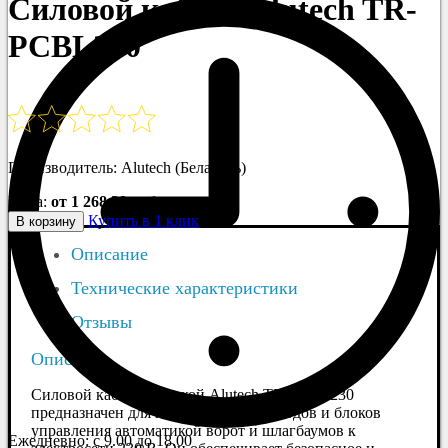
Силовой кабель Alutech TR-
PCBL230
Производитель: Alutech (Беларусь)
Цена:
от 1 268.38 руб.
Купить в 1 клик
В корзину
Описание
Технические характеристики
Отзывы
Описание
Силовой кабель с вилкой Alutech TR-PCBL230
предназначен для подключения приводов и блоков
управления автоматикой ворот и шлагбаумов к
Ежедневно: с 9.00 до 18.00