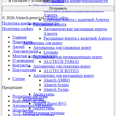
Я согласен с условиями
политики конфиденциальности
растяжения
Откатные ворота
Отправить
Автоматические откатные ворота
Алютех
© 2026 Alutech-proect.ru /
Карта сайта
Откатные ворота с калиткой Алютех
Политика конфиденциальности
Распашные ворота
Политика cookies
Автоматические распашные ворота
Алютех
Главная
Распашные ворота с калиткой Алютех
Продукция
Автоматика для ворот
Акции
Автоматика для гаражных ворот
Документация
Levigato
Монтаж и обслуживание
Автоматика для промышленных ворот
О компании
ALUTECH TARGO
Контакты
Автоматика для откатных ворот
Покупателям
ALUTECH ROTEO
Автоматика для распашных ворот
Статьи
Alutech AMBO
Alutech Scopio
Продукция
Alutech Twisto
Аксессуары
Роллетные системы
Шлагбаумы
Воротные системы
Alutech Bravo BV5
Автоматика для ворот
Аксессуары
Шлагбаумы
Перегрузочная техника
Перегрузочная техника