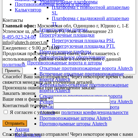
Уравнительные платформы
Противопожарные ворота и шторы
Платформа с поворотной аппарелью
Калькулятор
SL
Платформа с выдвижной аппарелью
Контакты
TL
Главный офис:
Московская обл, Одинцово г, Юдино с, 1-Е
Герметизаторы проема
Успенское ш, дом 1, литер Р3, этаж 3, помещение 23
Перегрузочные площадки
8-495-923-24-00
Перегрузочная площадка PSL
info@alutech-proect.ru
Перегрузочная площадка PTL
Ежедневно: с 9.00 до 18.00
Перегрузочные тамбуры
Продолжая просмотр страниц сайта, вы соглашаетесь с
Дополнительное оборудование
использованием файлов cookie в соответствии с данной
Противопожарные ворота и шторы
политикой
.
Откатные противопожарные ворота Alutech
Принять
Встречные откатные противопожарные
Спасибо! Ваш заказ отправлен! Через некоторое время с вами
ворота Alutech
свяжется менеджер для уточнения деталей.
Вертикально-откатные противопожарные
Произошла ошибка при размещении заказа!
ворота Alutech
Заказать звонок
Секционные противопожарные ворота
Ваше имя и фамилия *:
Рулонные противопожарные ворота Alutech
Контактный телефон *:
Распашные противопожарные ворота
Я согласен с условиями
политики конфиденциальности
Alutech
Противопожарные шторы Alutech
Противодымные шторы Alutech
Акции
Спасибо! Ваш заказ отправлен! Через некоторое время с вами
Калькулятор