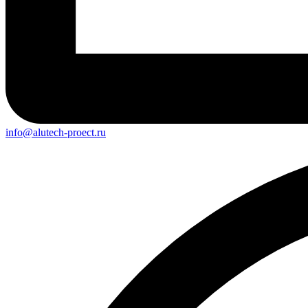
info@alutech-proect.ru