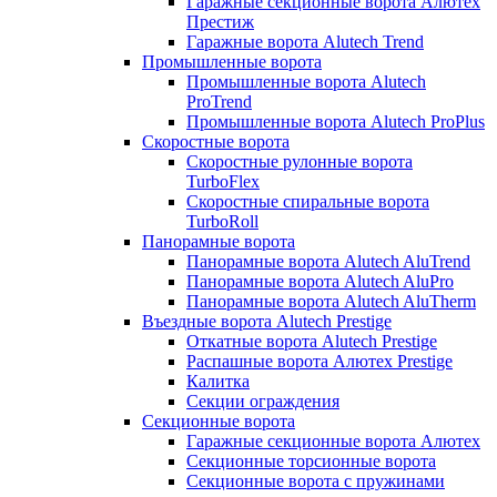
Гаражные секционные ворота Алютех
Престиж
Гаражные ворота Alutech Trend
Промышленные ворота
Промышленные ворота Alutech
ProTrend
Промышленные ворота Alutech ProPlus
Скоростные ворота
Скоростные рулонные ворота
TurboFlex
Скоростные спиральные ворота
TurboRoll
Панорамные ворота
Панорамные ворота Alutech AluTrend
Панорамные ворота Alutech AluPro
Панорамные ворота Alutech AluTherm
Въездные ворота Alutech Prestige
Откатные ворота Alutech Prestige
Распашные ворота Алютех Prestige
Калитка
Секции ограждения
Секционные ворота
Гаражные секционные ворота Алютех
Секционные торсионные ворота
Секционные ворота с пружинами