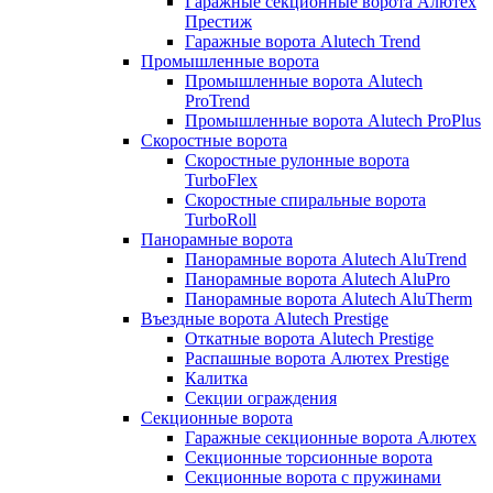
Гаражные секционные ворота Алютех
Престиж
Гаражные ворота Alutech Trend
Промышленные ворота
Промышленные ворота Alutech
ProTrend
Промышленные ворота Alutech ProPlus
Скоростные ворота
Скоростные рулонные ворота
TurboFlex
Скоростные спиральные ворота
TurboRoll
Панорамные ворота
Панорамные ворота Alutech AluTrend
Панорамные ворота Alutech AluPro
Панорамные ворота Alutech AluTherm
Въездные ворота Alutech Prestige
Откатные ворота Alutech Prestige
Распашные ворота Алютех Prestige
Калитка
Секции ограждения
Секционные ворота
Гаражные секционные ворота Алютех
Секционные торсионные ворота
Секционные ворота с пружинами