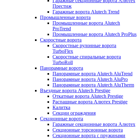
Гаражные секционные ворота Алютех
Престиж
Гаражные ворота Alutech Trend
Промышленные ворота
Промышленные ворота Alutech
ProTrend
Промышленные ворота Alutech ProPlus
Скоростные ворота
Скоростные рулонные ворота
TurboFlex
Скоростные спиральные ворота
TurboRoll
Панорамные ворота
Панорамные ворота Alutech AluTrend
Панорамные ворота Alutech AluPro
Панорамные ворота Alutech AluTherm
Въездные ворота Alutech Prestige
Откатные ворота Alutech Prestige
Распашные ворота Алютех Prestige
Калитка
Секции ограждения
Секционные ворота
Гаражные секционные ворота Алютех
Секционные торсионные ворота
Секционные ворота с пружинами