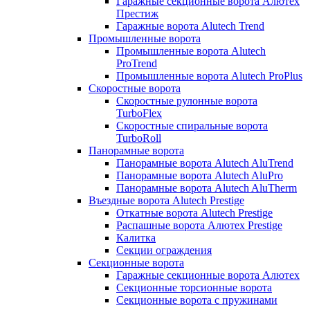
Гаражные секционные ворота Алютех
Престиж
Гаражные ворота Alutech Trend
Промышленные ворота
Промышленные ворота Alutech
ProTrend
Промышленные ворота Alutech ProPlus
Скоростные ворота
Скоростные рулонные ворота
TurboFlex
Скоростные спиральные ворота
TurboRoll
Панорамные ворота
Панорамные ворота Alutech AluTrend
Панорамные ворота Alutech AluPro
Панорамные ворота Alutech AluTherm
Въездные ворота Alutech Prestige
Откатные ворота Alutech Prestige
Распашные ворота Алютех Prestige
Калитка
Секции ограждения
Секционные ворота
Гаражные секционные ворота Алютех
Секционные торсионные ворота
Секционные ворота с пружинами