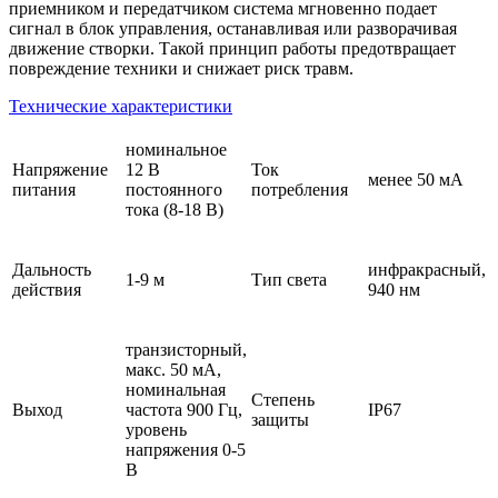
приемником и передатчиком система мгновенно подает
сигнал в блок управления, останавливая или разворачивая
движение створки. Такой принцип работы предотвращает
повреждение техники и снижает риск травм.
Технические характеристики
номинальное
Напряжение
12 В
Ток
менее 50 мА
питания
постоянного
потребления
тока (8-18 В)
Дальность
инфракрасный,
1-9 м
Тип света
действия
940 нм
транзисторный,
макс. 50 мА,
номинальная
Степень
Выход
частота 900 Гц,
IP67
защиты
уровень
напряжения 0-5
В