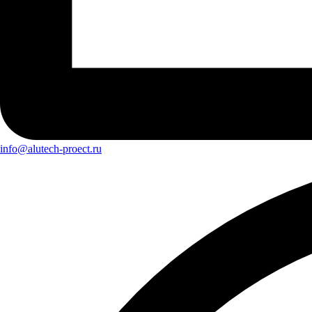
info@alutech-proect.ru