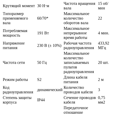
Частота вращения
15 об/
Крутящий момент
30 Н⋅м
вала
мин
Типоразмер
Максимальное
применяемого
60/70*
количество
22
вала
оборотов вала
Максимальное
Потребляемая
191 Вт
непрерывное
4 мин.
мощность
время работы
Напряжение
Рабочая частота
433,92
230 В (± 10%)
питания
радиоуправления
МГц
Максимальное
количество
Частота сети
50 Гц
записываемых
20 шт.
пультов
радиоуправления
Длина кабеля
Режим работы
S2
2 м
питания
Код
Количество
динамический
3
радиоуправления
проводов кабеля
Степень защиты
Сечение проводов
0,75
IP44
корпуса
кабеля
мм2
Передаточное
отношение