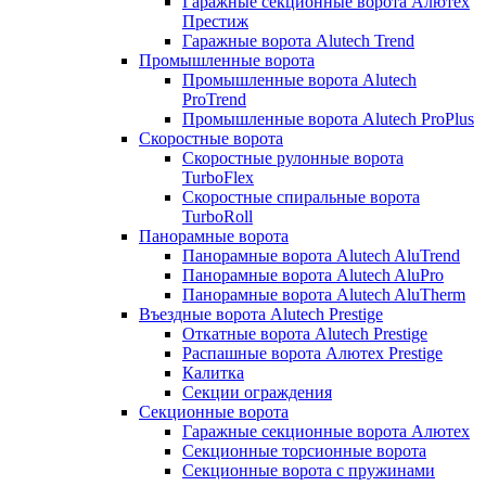
Гаражные секционные ворота Алютех
Престиж
Гаражные ворота Alutech Trend
Промышленные ворота
Промышленные ворота Alutech
ProTrend
Промышленные ворота Alutech ProPlus
Скоростные ворота
Скоростные рулонные ворота
TurboFlex
Скоростные спиральные ворота
TurboRoll
Панорамные ворота
Панорамные ворота Alutech AluTrend
Панорамные ворота Alutech AluPro
Панорамные ворота Alutech AluTherm
Въездные ворота Alutech Prestige
Откатные ворота Alutech Prestige
Распашные ворота Алютех Prestige
Калитка
Секции ограждения
Секционные ворота
Гаражные секционные ворота Алютех
Секционные торсионные ворота
Секционные ворота с пружинами